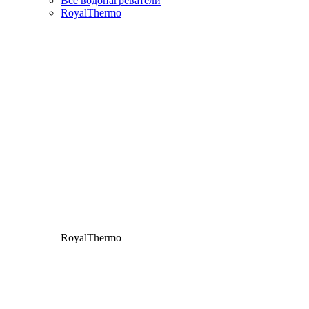
Все водонагреватели
RoyalThermo
RoyalThermo