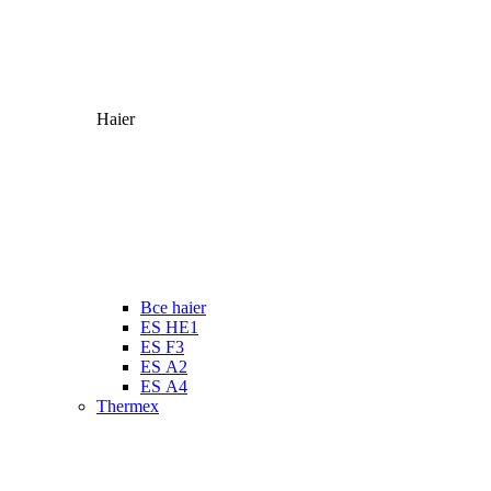
Haier
Все haier
ES HE1
ES F3
ES А2
ES А4
Thermex