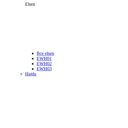
Elsen
Все elsen
EWH01
EWH02
EWH03
Hajdu