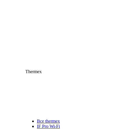
Thermex
Все thermex
IF Pro Wi-Fi