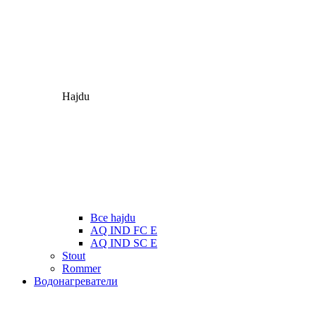
Hajdu
Все hajdu
AQ IND FC E
AQ IND SC E
Stout
Rommer
Водонагреватели