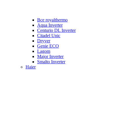
Все royalthermo
Aqua Inverter
Centurio DL Inverter
Citadel Unic
Dryver
Genie ECO
Lagom
Major Inverter
Smalto Inverter
Haier