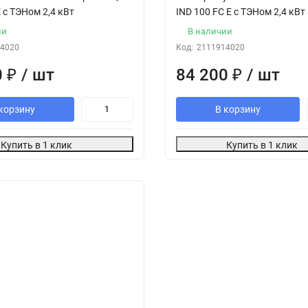
E с ТЭНом 2,4 кВт
IND 100 FC E с ТЭНом 2,4 кВт
ии
В наличии
4020
Код:
2111914020
0
₽
/ шт
84 200
₽
/ шт
корзину
В корзину
Купить в 1 клик
Купить в 1 клик