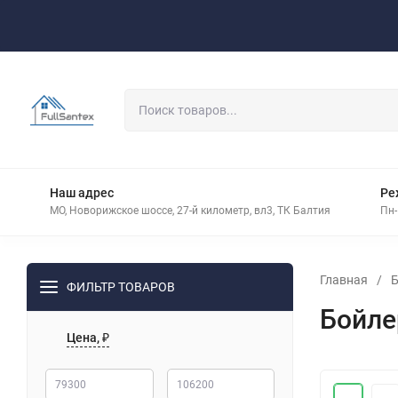
Оплата
Доставка
Контакты
Наш адрес
Ре
МО, Новорижское шоссе, 27-й километр, вл3, ТК Балтия
Пн-
Главная
/
Б
ФИЛЬТР ТОВАРОВ
Бойле
Цена, ₽