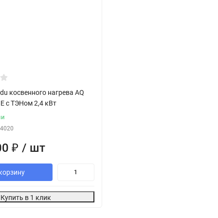
jdu косвенного нагрева AQ
 E с ТЭНом 2,4 кВт
ии
4020
00
₽
/ шт
корзину
Купить в 1 клик