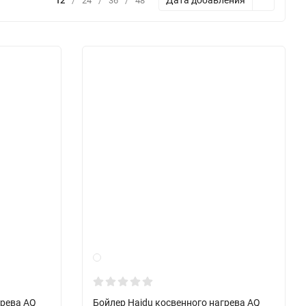
Дата добавления
12
/
24
/
36
/
48
грева AQ
Бойлер Hajdu косвенного нагрева AQ