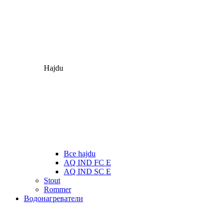
Hajdu
Все hajdu
AQ IND FC E
AQ IND SC E
Stout
Rommer
Водонагреватели