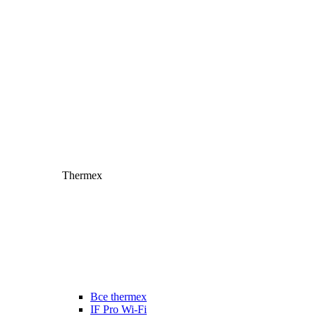
Thermex
Все thermex
IF Pro Wi-Fi