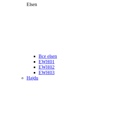
Elsen
Все elsen
EWH01
EWH02
EWH03
Hajdu