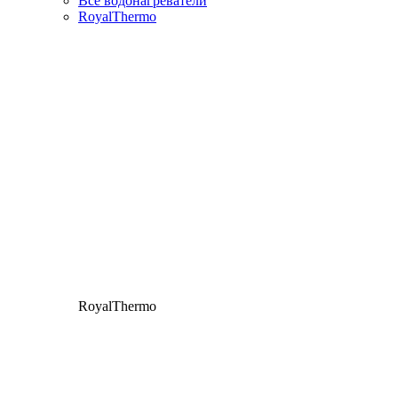
Все водонагреватели
RoyalThermo
RoyalThermo