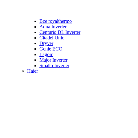
Все royalthermo
Aqua Inverter
Centurio DL Inverter
Citadel Unic
Dryver
Genie ECO
Lagom
Major Inverter
Smalto Inverter
Haier