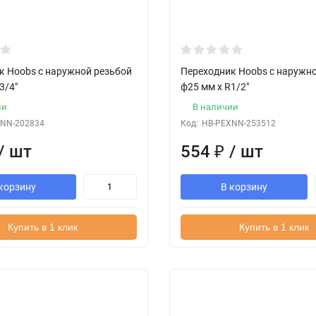
к Hoobs с наружной резьбой
Переходник Hoobs с наружн
3/4"
ф25 мм x R1/2"
ии
В наличии
NN-202834
Код:
HB-PEXNN-253512
/ шт
554
₽
/ шт
корзину
В корзину
Купить в 1 клик
Купить в 1 клик