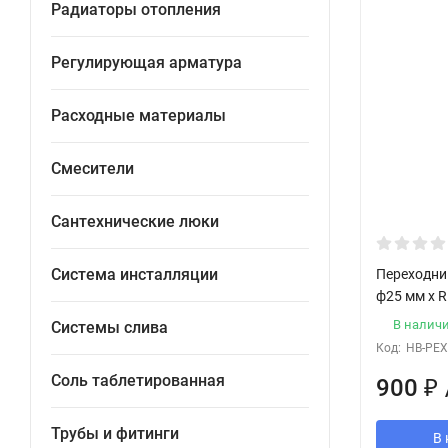
Радиаторы отопления
Регулирующая арматура
Расходные материалы
Смесители
Сантехнические люки
Система инсталляции
Переходни
ф25 мм x R
В налич
Системы слива
Код:
HB-PEX
Соль таблетированная
900
₽
Трубы и фитинги
В 