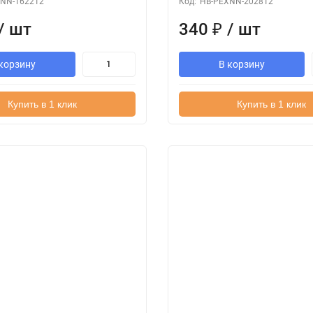
NN-162212
Код:
HB-PEXNN-202812
/ шт
340
₽
/ шт
корзину
В корзину
Купить в 1 клик
Купить в 1 клик