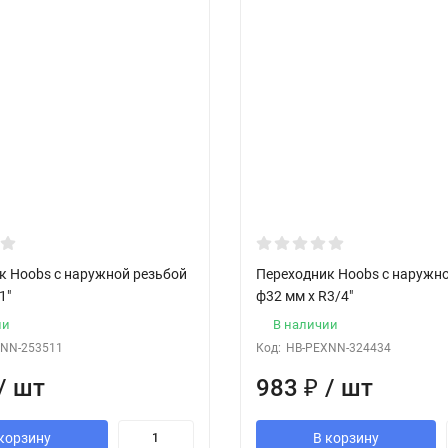
к Hoobs с наружной резьбой
Переходник Hoobs с наружн
1"
ф32 мм x R3/4"
ии
В наличии
NN-253511
Код:
HB-PEXNN-324434
/ шт
983
₽
/ шт
корзину
В корзину