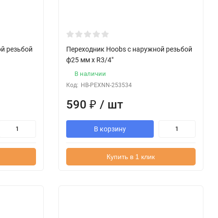
ой резьбой
Переходник Hoobs с наружной резьбой
ф25 мм x R3/4"
В наличии
Код:
HB-PEXNN-253534
590
₽
/ шт
В корзину
Купить в 1 клик