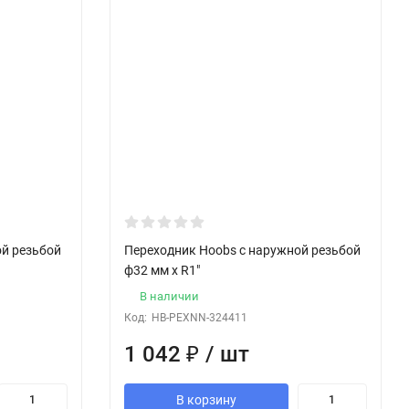
ой резьбой
Переходник Hoobs с наружной резьбой
ф32 мм x R1"
В наличии
Код:
HB-PEXNN-324411
1 042
₽
/ шт
В корзину