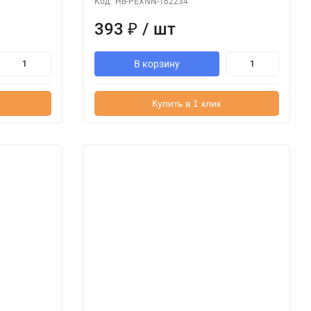
Код:
HB-PEXNN-162234
393
₽
/ шт
В корзину
Купить в 1 клик