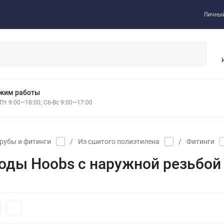
Личный
жим работы
Пт 9:00—18:00; Сб-Вс 9:00—17:00
рубы и фитинги
/
Из сшитого полиэтилена
/
Фитинги
оды Hoobs с наружной резьбой