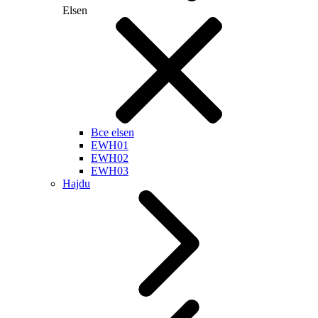
Elsen
Все elsen
EWH01
EWH02
EWH03
Hajdu