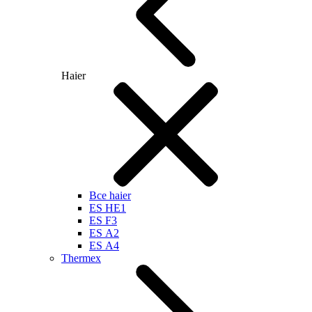
Haier
Все haier
ES HE1
ES F3
ES А2
ES А4
Thermex