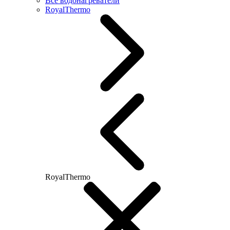
Все водонагреватели
RoyalThermo
RoyalThermo