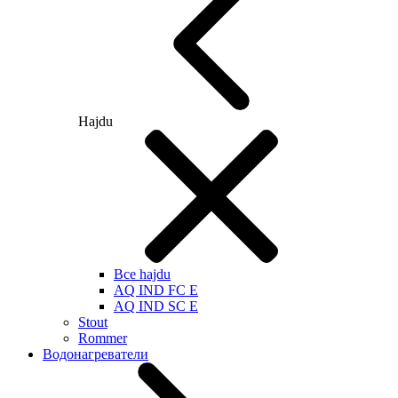
Hajdu
Все hajdu
AQ IND FC E
AQ IND SC E
Stout
Rommer
Водонагреватели