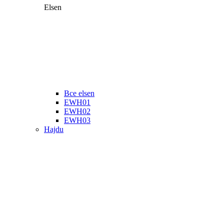
Elsen
Все elsen
EWH01
EWH02
EWH03
Hajdu