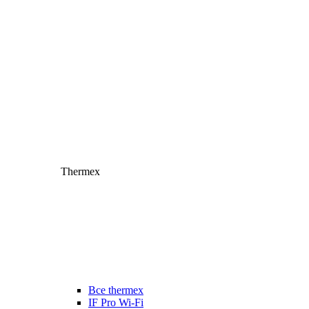
Thermex
Все thermex
IF Pro Wi-Fi