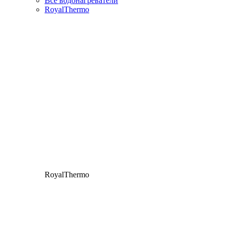
Все водонагреватели
RoyalThermo
RoyalThermo