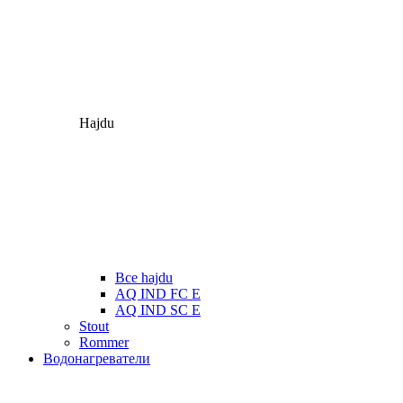
Hajdu
Все hajdu
AQ IND FC E
AQ IND SC E
Stout
Rommer
Водонагреватели