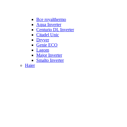
Все royalthermo
Aqua Inverter
Centurio DL Inverter
Citadel Unic
Dryver
Genie ECO
Lagom
Major Inverter
Smalto Inverter
Haier