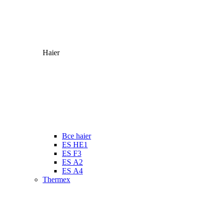
Haier
Все haier
ES HE1
ES F3
ES А2
ES А4
Thermex