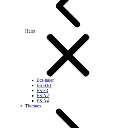
Haier
Все haier
ES HE1
ES F3
ES А2
ES А4
Thermex