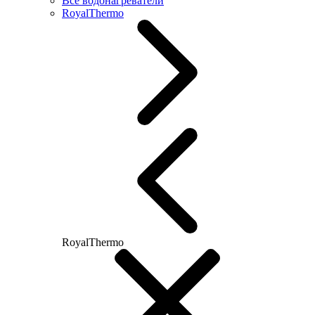
Все водонагреватели
RoyalThermo
RoyalThermo