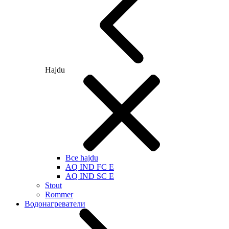
Hajdu
Все hajdu
AQ IND FC E
AQ IND SC E
Stout
Rommer
Водонагреватели