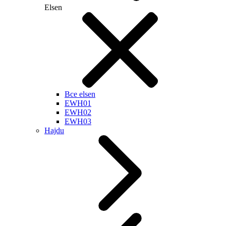
Elsen
Все elsen
EWH01
EWH02
EWH03
Hajdu