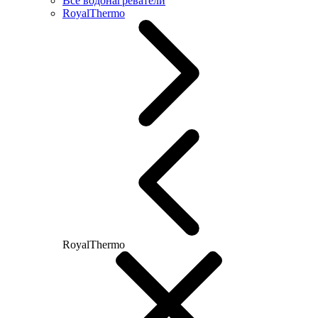
Все водонагреватели
RoyalThermo
RoyalThermo