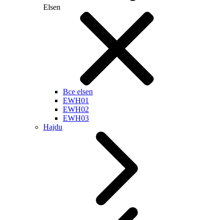
Elsen
Все elsen
EWH01
EWH02
EWH03
Hajdu