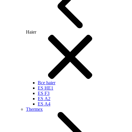
Haier
Все haier
ES HE1
ES F3
ES А2
ES А4
Thermex