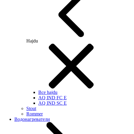
Hajdu
Все hajdu
AQ IND FC E
AQ IND SC E
Stout
Rommer
Водонагреватели