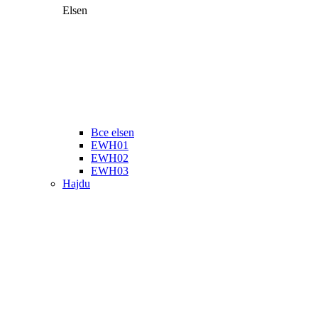
Elsen
Все elsen
EWH01
EWH02
EWH03
Hajdu