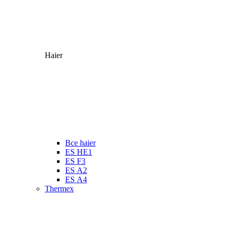
Haier
Все haier
ES HE1
ES F3
ES А2
ES А4
Thermex