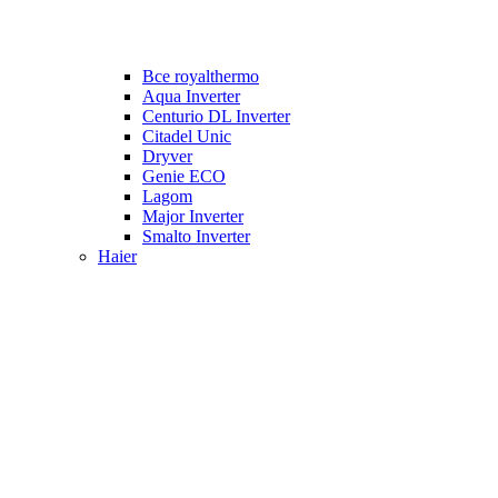
Все royalthermo
Aqua Inverter
Centurio DL Inverter
Citadel Unic
Dryver
Genie ECO
Lagom
Major Inverter
Smalto Inverter
Haier