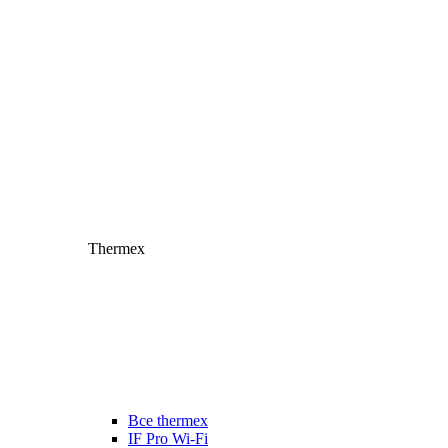
Thermex
Все thermex
IF Pro Wi-Fi