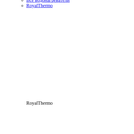
Все водонагреватели
RoyalThermo
RoyalThermo