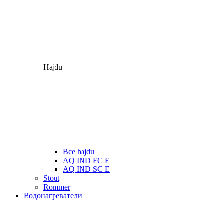
Hajdu
Все hajdu
AQ IND FC E
AQ IND SC E
Stout
Rommer
Водонагреватели