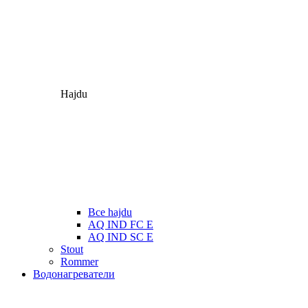
Hajdu
Все hajdu
AQ IND FC E
AQ IND SC E
Stout
Rommer
Водонагреватели