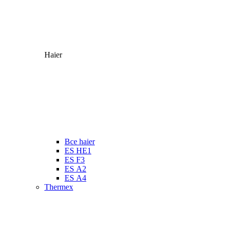
Haier
Все haier
ES HE1
ES F3
ES А2
ES А4
Thermex