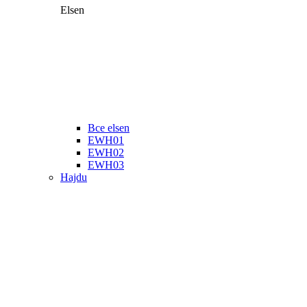
Elsen
Все elsen
EWH01
EWH02
EWH03
Hajdu