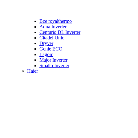
Все royalthermo
Aqua Inverter
Centurio DL Inverter
Citadel Unic
Dryver
Genie ECO
Lagom
Major Inverter
Smalto Inverter
Haier