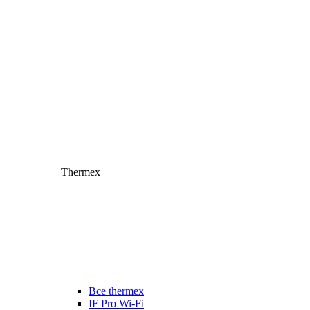
Thermex
Все thermex
IF Pro Wi-Fi