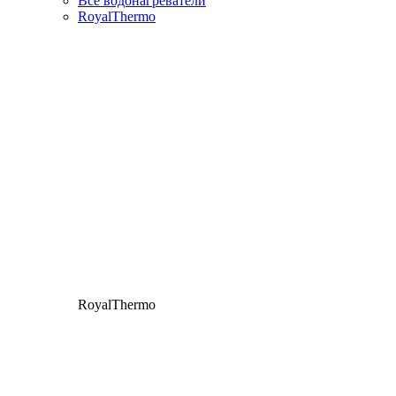
Все водонагреватели
RoyalThermo
RoyalThermo