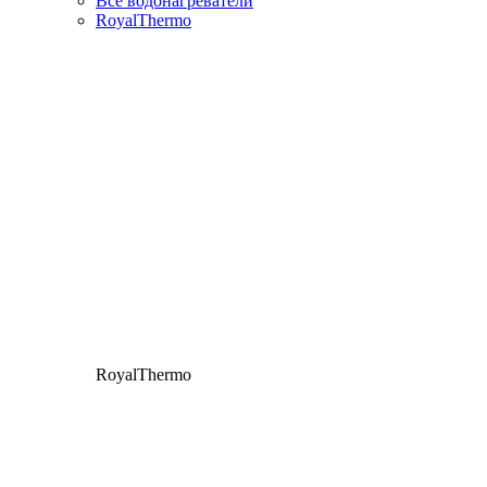
Все водонагреватели
RoyalThermo
RoyalThermo