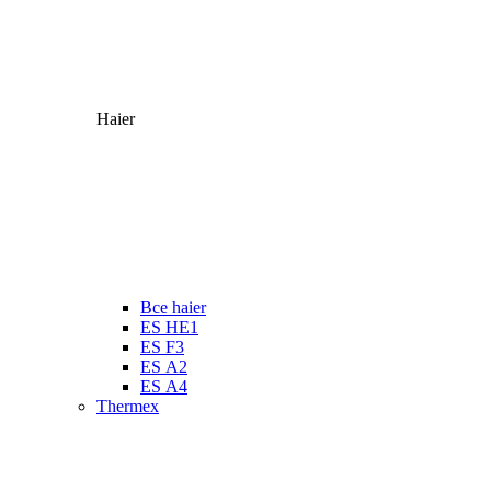
Haier
Все haier
ES HE1
ES F3
ES А2
ES А4
Thermex