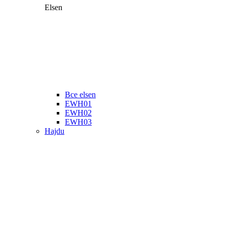
Elsen
Все elsen
EWH01
EWH02
EWH03
Hajdu