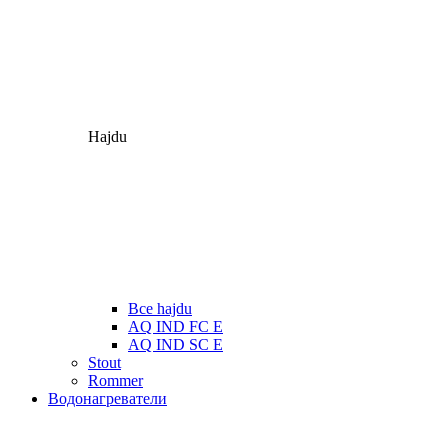
Hajdu
Все hajdu
AQ IND FC E
AQ IND SC E
Stout
Rommer
Водонагреватели