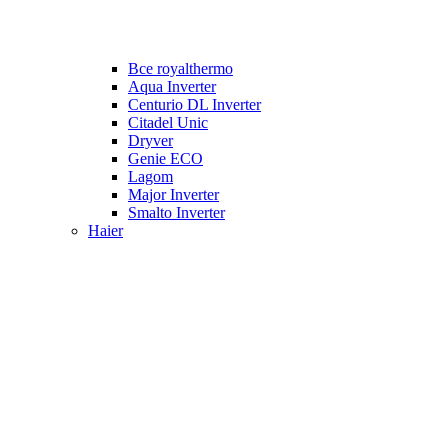
Все royalthermo
Aqua Inverter
Centurio DL Inverter
Citadel Unic
Dryver
Genie ECO
Lagom
Major Inverter
Smalto Inverter
Haier