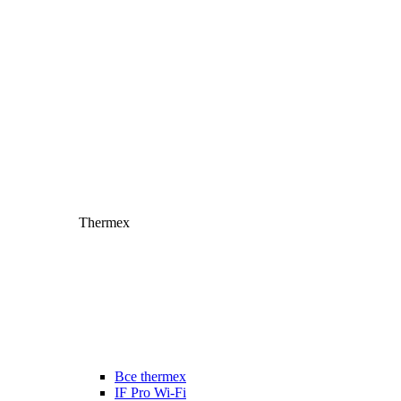
Thermex
Все thermex
IF Pro Wi-Fi