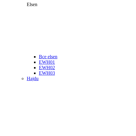
Elsen
Все elsen
EWH01
EWH02
EWH03
Hajdu