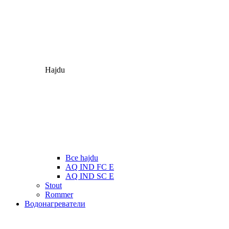
Hajdu
Все hajdu
AQ IND FC E
AQ IND SC E
Stout
Rommer
Водонагреватели