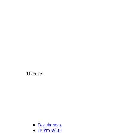
Thermex
Все thermex
IF Pro Wi-Fi