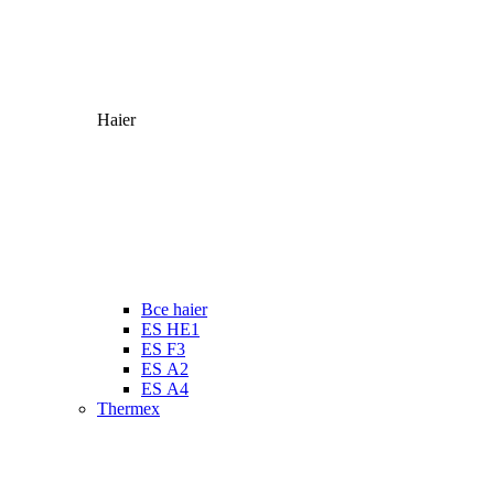
Haier
Все haier
ES HE1
ES F3
ES А2
ES А4
Thermex