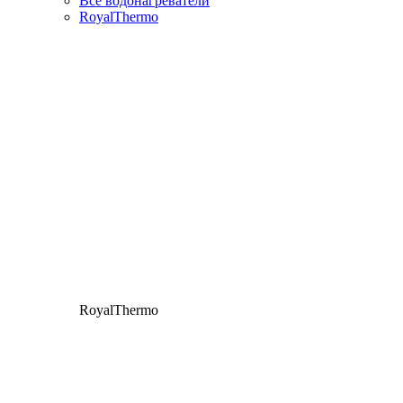
Все водонагреватели
RoyalThermo
RoyalThermo