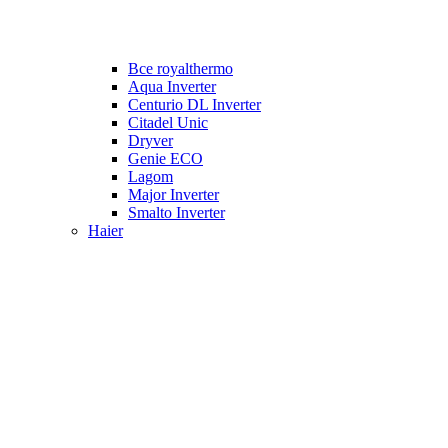
Все royalthermo
Aqua Inverter
Centurio DL Inverter
Citadel Unic
Dryver
Genie ECO
Lagom
Major Inverter
Smalto Inverter
Haier