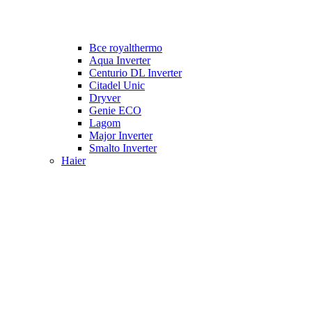
Все royalthermo
Aqua Inverter
Centurio DL Inverter
Citadel Unic
Dryver
Genie ECO
Lagom
Major Inverter
Smalto Inverter
Haier