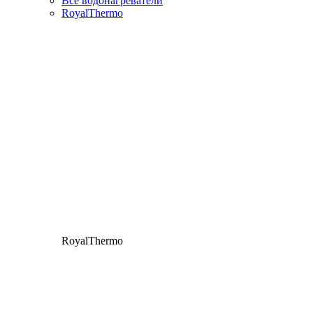
Все водонагреватели
RoyalThermo
RoyalThermo