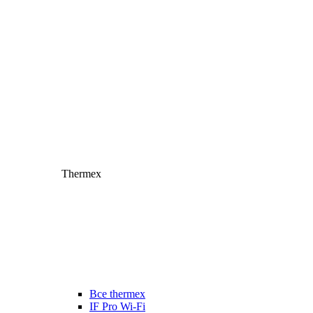
Thermex
Все thermex
IF Pro Wi-Fi