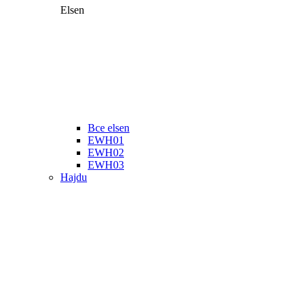
Elsen
Все elsen
EWH01
EWH02
EWH03
Hajdu