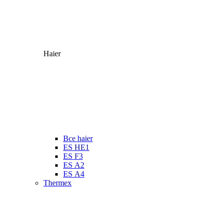
Haier
Все haier
ES HE1
ES F3
ES А2
ES А4
Thermex