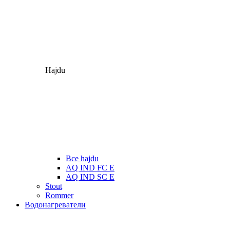
Hajdu
Все hajdu
AQ IND FC E
AQ IND SC E
Stout
Rommer
Водонагреватели