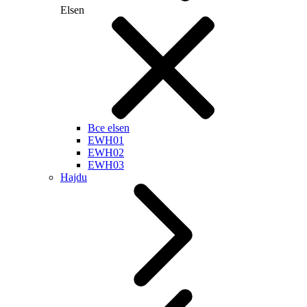
Elsen
Все elsen
EWH01
EWH02
EWH03
Hajdu