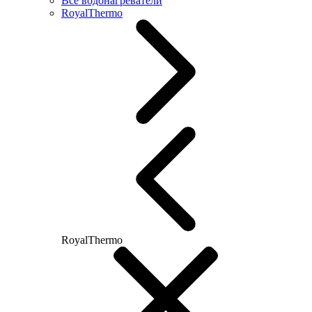
Все водонагреватели
RoyalThermo
RoyalThermo