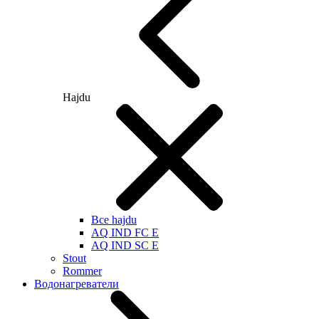
Hajdu
Все hajdu
AQ IND FC E
AQ IND SC E
Stout
Rommer
Водонагреватели