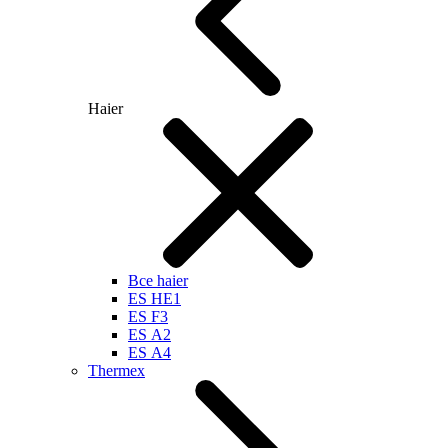
Haier
Все haier
ES HE1
ES F3
ES А2
ES А4
Thermex