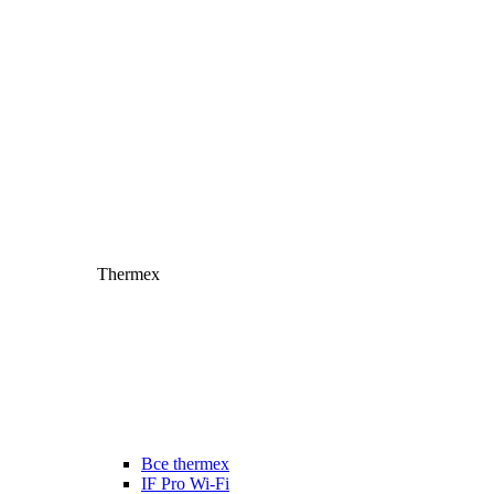
Thermex
Все thermex
IF Pro Wi-Fi