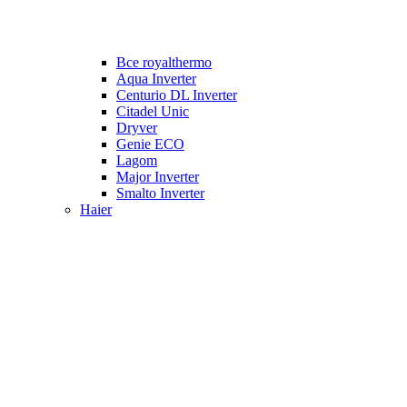
Все royalthermo
Aqua Inverter
Centurio DL Inverter
Citadel Unic
Dryver
Genie ECO
Lagom
Major Inverter
Smalto Inverter
Haier