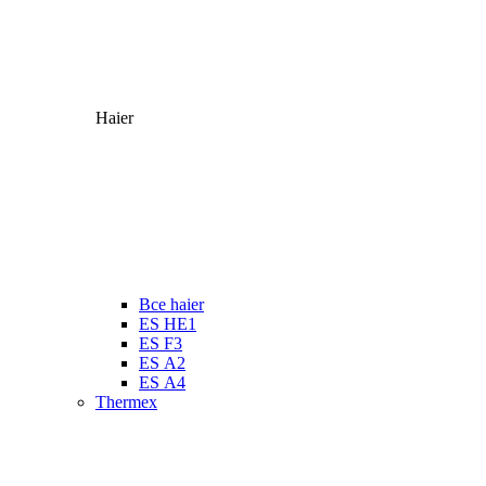
Haier
Все haier
ES HE1
ES F3
ES А2
ES А4
Thermex