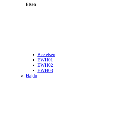
Elsen
Все elsen
EWH01
EWH02
EWH03
Hajdu