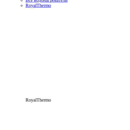
Все водонагреватели
RoyalThermo
RoyalThermo