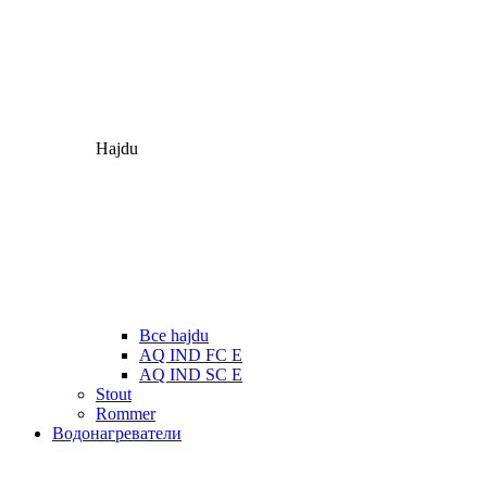
Hajdu
Все hajdu
AQ IND FC E
AQ IND SC E
Stout
Rommer
Водонагреватели