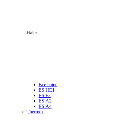
Haier
Все haier
ES HE1
ES F3
ES А2
ES А4
Thermex