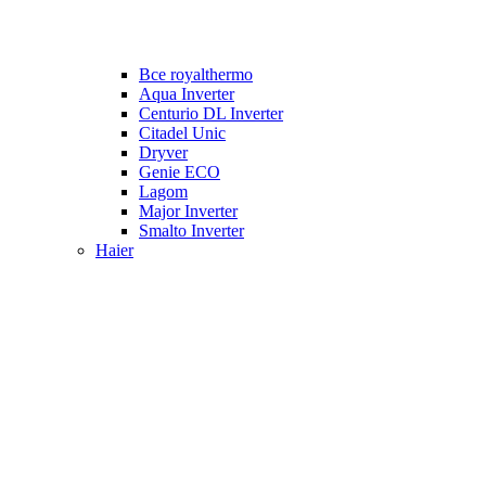
Все royalthermo
Aqua Inverter
Centurio DL Inverter
Citadel Unic
Dryver
Genie ECO
Lagom
Major Inverter
Smalto Inverter
Haier