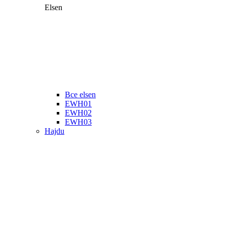
Elsen
Все elsen
EWH01
EWH02
EWH03
Hajdu