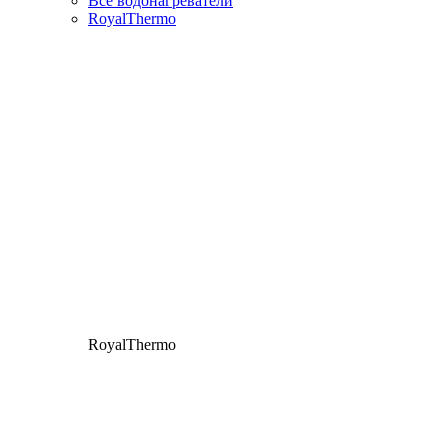
Все водонагреватели
RoyalThermo
RoyalThermo