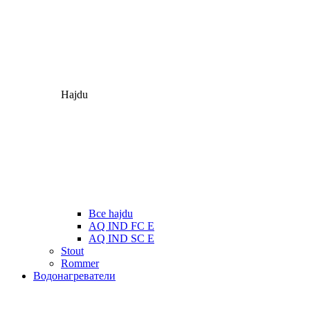
Hajdu
Все hajdu
AQ IND FC E
AQ IND SC E
Stout
Rommer
Водонагреватели