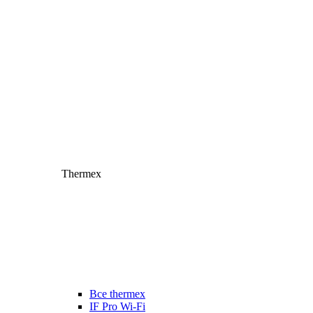
Thermex
Все thermex
IF Pro Wi-Fi