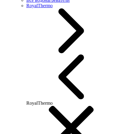
Все водонагреватели
RoyalThermo
RoyalThermo