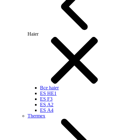
Haier
Все haier
ES HE1
ES F3
ES А2
ES А4
Thermex