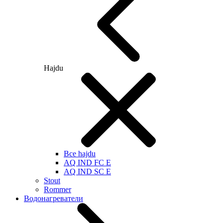
Hajdu
Все hajdu
AQ IND FC E
AQ IND SC E
Stout
Rommer
Водонагреватели