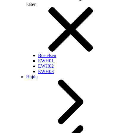
Elsen
Все elsen
EWH01
EWH02
EWH03
Hajdu